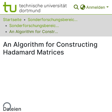
Anmelden
Bereiche & Sammlungen
Startseite
Sonderforschungsbereiche
Sonderforschungsbereich (SFB) 475
Das gesamte Repositorium
An Algorithm for Constructing Hadamard Matrices
Statistiken
An Algorithm for Constructing
FAQ
Hadamard Matrices
Leitlinien
Zurück zur Startseite
ade...
Dateien