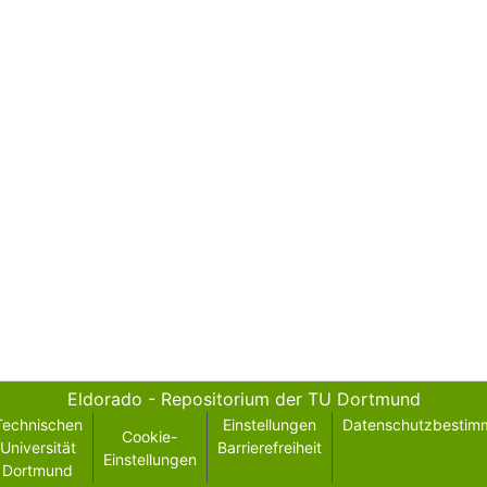
Eldorado - Repositorium der TU Dortmund
Technischen
Einstellungen
Datenschutzbestim
Cookie-
Universität
Barrierefreiheit
Einstellungen
Dortmund