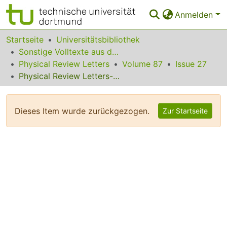
Anmelden
Bereiche & Sammlungen
Startseite
Universitätsbibliothek
Sonstige Volltexte aus dem Bibliotheksangebot
Das gesamte Repositorium
Physical Review Letters
Volume 87
Issue 27
Physical Review Letters--December 31, 2001 Contents
Statistiken
FAQ
Dieses Item wurde zurückgezogen.
Zur Startseite
Leitlinien
Zurück zur Startseite