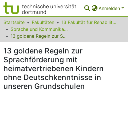
Anmelden
Bereiche & Sammlungen
Startseite
Fakultäten
13 Fakultät für Rehabilitationswissenschaften
Sprache und Kommunikation
Das gesamte Repositorium
13 goldene Regeln zur Sprachförderung mit heimatvertriebenen Kindern ohne Deutschkenntnisse in unseren Grundschulen
Statistiken
13 goldene Regeln zur
FAQ
Sprachförderung mit
heimatvertriebenen Kindern
Leitlinien
ohne Deutschkenntnisse in
Zurück zur Startseite
unseren Grundschulen