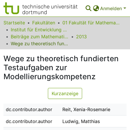
Anmelden
Bereiche & Sammlungen
Startseite
Fakultäten
01 Fakultät für Mathematik
Institut für Entwicklung und Erforschung des Mathematikunterrichts
Das gesamte Repositorium
Beiträge zum Mathematikunterricht
2013
Wege zu theoretisch fundierten Testaufgaben zur Modellierungskompetenz
Statistiken
Wege zu theoretisch fundierten
FAQ
Testaufgaben zur
Leitlinien
Modellierungskompetenz
Zurück zur Startseite
Kurzanzeige
dc.contributor.author
Reit, Xenia-Rosemarie
dc.contributor.author
Ludwig, Matthias