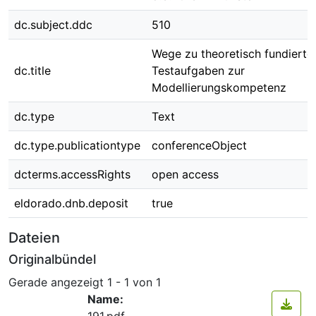
dc.subject.ddc
510
Wege zu theoretisch fundierte
dc.title
Testaufgaben zur
Modellierungskompetenz
dc.type
Text
dc.type.publicationtype
conferenceObject
dcterms.accessRights
open access
eldorado.dnb.deposit
true
Dateien
Originalbündel
Gerade angezeigt
1 - 1 von 1
Name:
191.pdf