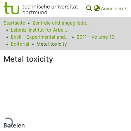
Anmelden
Bereiche & Sammlungen
Startseite
Zentrale und angegliederte Institute
Leibniz-Institut für Arbeitsforschung an der TU Dortmund
Das gesamte Repositorium
Excli - Experimental and Clinical Sciences
2011 - Volume 10
Editorial
Metal toxicity
Statistiken
Metal toxicity
FAQ
Leitlinien
Zurück zur Startseite
ade...
Dateien