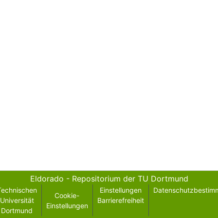
Eldorado - Repositorium der TU Dortmund
Technischen
Einstellungen
Datenschutzbestim
Cookie-
Universität
Barrierefreiheit
Einstellungen
Dortmund