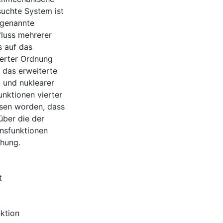
suchte System ist
ogenannte
fluss mehrerer
s auf das
ierter Ordnung
 das erweiterte
 und nuklearer
nktionen vierter
esen worden, dass
über die der
onsfunktionen
chung.
t
nktion