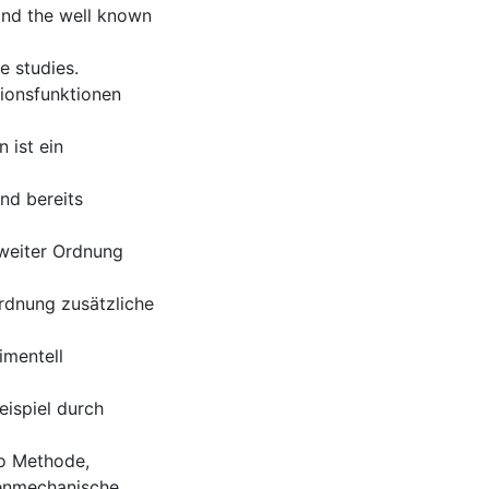
ond the well known
re studies.
tionsfunktionen
 ist ein
nd bereits
zweiter Ordnung
rdnung zusätzliche
imentell
eispiel durch
ho Methode,
tenmechanische