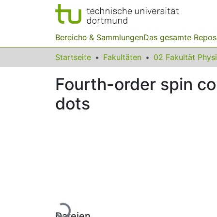
Bereiche & Sammlungen
Das gesamte Repos
Startseite
Fakultäten
02 Fakultät Phys
Fourth-order spin c
dots
Lade...
Dateien