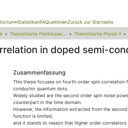
itorium
Statistiken
FAQ
Leitlinien
Zurück zur Startseite
ik
Theoretische Festkörperphysik
Theoretische Physik II
orrelation in doped semi-co
Zusammenfassung
This thesis focuses on fourth-order spin correlation 
conductor quantum dots.
Widely studied are the second order spin noise powe
counterpart in the time domain.
However, the information extracted from the second 
function is limited,
and it stands to reason that higher order correlators 