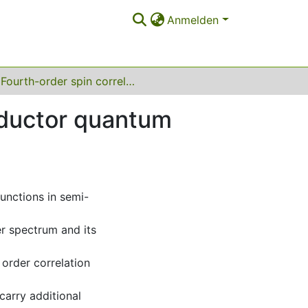
Anmelden
Fourth-order spin correlation in doped semi-conductor quantum dots
nductor quantum
functions in semi-
r spectrum and its
order correlation
carry additional