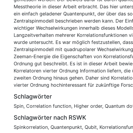
Messtheorie in dieser Arbeit erbracht. Das hier unter
ein einfach geladener Quantenpunkt, der über das s
Zentralspinmodell beschrieben werden kann. Der Ein
wichtiger Wechselwirkungen innerhalb dieses Modell
Langzeitverhalten mehrerer Korrelationsfunktionen v
wurde untersucht. Es war möglich festzustellen, dass
Zentralspinmodell mit quadrupolarer Wechselwirkung
Zeeman-Energie die Eigenschaften von Korrelationsfu
Ordnung gut beschreibt. Es ist in dieser Arbeit bewi
Korrelatoren vierter Ordnung Information liefern, die 
zweiten Ordnung hinaus gehen. Daher sind Korrelati
vierter Ordnung hochinteressant für zukünftige Fors
Schlagwörter
Spin
,
Correlation function
,
Higher order
,
Quantum do
Schlagwörter nach RSWK
Spinkorrelation
,
Quantenpunkt
,
Qubit
,
Korrelationsfu