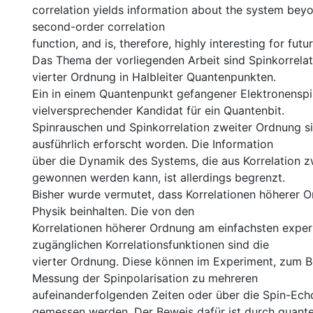
correlation yields information about the system bey
second-order correlation
function, and is, therefore, highly interesting for futu
Das Thema der vorliegenden Arbeit sind Spinkorrela
vierter Ordnung in Halbleiter Quantenpunkten.
Ein in einem Quantenpunkt gefangener Elektronenspin
vielversprechender Kandidat für ein Quantenbit.
Spinrauschen und Spinkorrelation zweiter Ordnung si
ausführlich erforscht worden. Die Information
über die Dynamik des Systems, die aus Korrelation 
gewonnen werden kann, ist allerdings begrenzt.
Bisher wurde vermutet, dass Korrelationen höherer O
Physik beinhalten. Die von den
Korrelationen höherer Ordnung am einfachsten exper
zugänglichen Korrelationsfunktionen sind die
vierter Ordnung. Diese können im Experiment, zum B
Messung der Spinpolarisation zu mehreren
aufeinanderfolgenden Zeiten oder über die Spin-Ec
gemessen werden. Der Beweis dafür ist durch quan