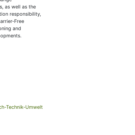
, as well as the
on responsibility,
arrier-Free
ioning and
elopments.
sch-Technik-Umwelt