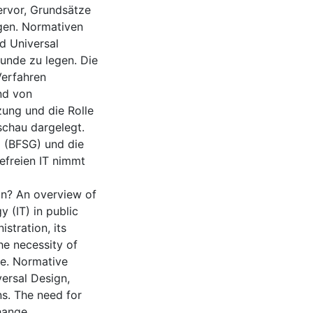
rvor, Grundsätze
igen. Normativen
nd Universal
runde zu legen. Die
Verfahren
nd von
ung und die Rolle
chau dargelegt.
z (BFSG) und die
refreien IT nimmt
on? An overview of
 (IT) in public
istration, its
he necessity of
ce. Normative
versal Design,
ns. The need for
hange