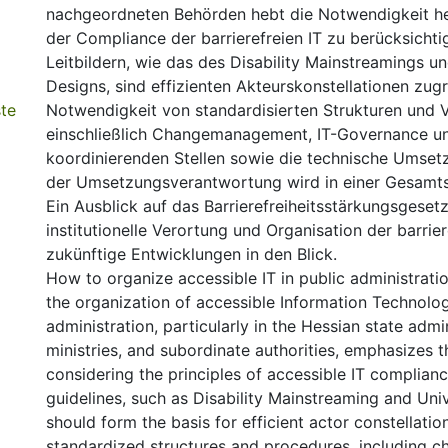
nachgeordneten Behörden hebt die Notwendigkeit he
der Compliance der barrierefreien IT zu berücksicht
Leitbildern, wie das des Disability Mainstreamings u
Designs, sind effizienten Akteurskonstellationen zug
te
Notwendigkeit von standardisierten Strukturen und 
einschließlich Changemanagement, IT-Governance u
koordinierenden Stellen sowie die technische Umsetz
der Umsetzungsverantwortung wird in einer Gesamts
Ein Ausblick auf das Barrierefreiheitsstärkungsgeset
institutionelle Verortung und Organisation der barrie
zukünftige Entwicklungen in den Blick.
How to organize accessible IT in public administrati
the organization of accessible Information Technology
administration, particularly in the Hessian state admin
ministries, and subordinate authorities, emphasizes t
considering the principles of accessible IT complian
guidelines, such as Disability Mainstreaming and Uni
should form the basis for efficient actor constellatio
standardized structures and procedures, including c