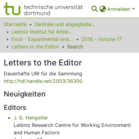
Anmelden
Bereiche & Sammlungen
Startseite
Zentrale und angegliederte Institute
Leibniz-Institut für Arbeitsforschung an der TU Dortmund
Das gesamte Repositorium
Excli - Experimental and Clinical Sciences
2018 - Volume 17
Letters to the Editor
Search
Statistiken
Letters to the Editor
FAQ
Dauerhafte URI für die Sammlung
Leitlinien
http://hdl.handle.net/2003/36300
Zurück zur Startseite
Neuigkeiten
Editors
J. G. Hengstler
Leibniz Research Centre for Working Environment
and Human Factors