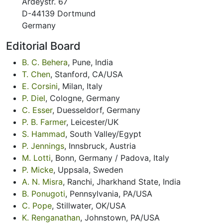
Ardeystr. 67
D-44139 Dortmund
Germany
Editorial Board
B. C. Behera
, Pune, India
T. Chen
, Stanford, CA/USA
E. Corsini
, Milan, Italy
P. Diel
, Cologne, Germany
C. Esser
, Duesseldorf, Germany
P. B. Farmer
, Leicester/UK
S. Hammad
, South Valley/Egypt
P. Jennings
, Innsbruck, Austria
M. Lotti
, Bonn, Germany / Padova, Italy
P. Micke
, Uppsala, Sweden
A. N. Misra
, Ranchi, Jharkhand State, India
B. Ponugoti
, Pennsylvania, PA/USA
C. Pope
, Stillwater, OK/USA
K. Renganathan
, Johnstown, PA/USA