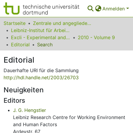
Anmelden
Bereiche & Sammlungen
Startseite
Zentrale und angegliederte Institute
Leibniz-Institut für Arbeitsforschung an der TU Dortmund
Das gesamte Repositorium
Excli - Experimental and Clinical Sciences
2010 - Volume 9
Editorial
Search
Statistiken
Editorial
FAQ
Dauerhafte URI für die Sammlung
Leitlinien
http://hdl.handle.net/2003/26703
Zurück zur Startseite
Neuigkeiten
Editors
J. G. Hengstler
Leibniz Research Centre for Working Environment
and Human Factors
Ardeystr. 67