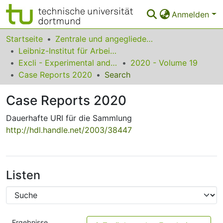
Anmelden
Bereiche & Sammlungen
Startseite
Zentrale und angegliederte Institute
Leibniz-Institut für Arbeitsforschung an der TU Dortmund
Das gesamte Repositorium
Excli - Experimental and Clinical Sciences
2020 - Volume 19
Case Reports 2020
Search
Statistiken
Case Reports 2020
FAQ
Dauerhafte URI für die Sammlung
Leitlinien
http://hdl.handle.net/2003/38447
Zurück zur Startseite
Listen
Ergebnisse