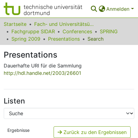
Anmelden
Bereiche & Sammlungen
Startseite
Fach- und Universitätsübergreifendes
Fachgruppe SIDAR
Conferences
SPRING
Das gesamte Repositorium
Spring 2009
Presentations
Search
Statistiken
Presentations
FAQ
Dauerhafte URI für die Sammlung
http://hdl.handle.net/2003/26601
Leitlinien
Zurück zur Startseite
Listen
Ergebnisse
Zurück zu den Ergebnissen