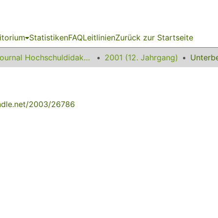
itorium
Statistiken
FAQ
Leitlinien
Zurück zur Startseite
Journal Hochschuldidaktik
2001 (12. Jahrgang)
andle.net/2003/26786