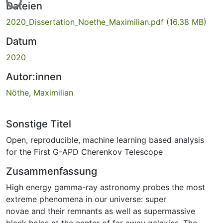
Lade...
Dateien
2020_Dissertation_Noethe_Maximilian.pdf
(16.38 MB)
Datum
2020
Autor:innen
Nöthe, Maximilian
Sonstige Titel
Open, reproducible, machine learning based analysis
for the First G-APD Cherenkov Telescope
Zusammenfassung
High energy gamma-ray astronomy probes the most
extreme phenomena in our universe: super
novae and their remnants as well as supermassive
black holes at the center of far away galaxies. The