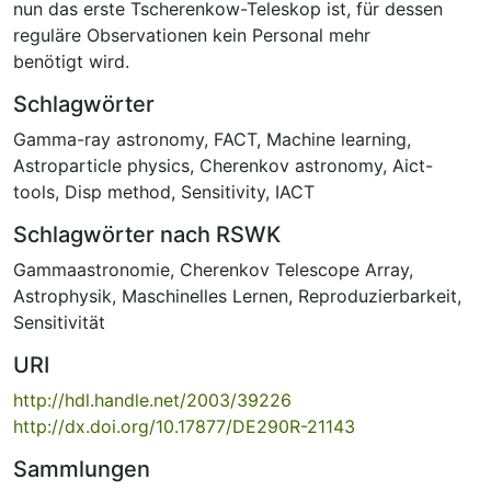
nun das erste Tscherenkow-Teleskop ist, für dessen
reguläre Observationen kein Personal mehr
benötigt wird.
Schlagwörter
Gamma-ray astronomy
,
FACT
,
Machine learning
,
Astroparticle physics
,
Cherenkov astronomy
,
Aict-
tools
,
Disp method
,
Sensitivity
,
IACT
Schlagwörter nach RSWK
Gammaastronomie
,
Cherenkov Telescope Array
,
Astrophysik
,
Maschinelles Lernen
,
Reproduzierbarkeit
,
Sensitivität
URI
http://hdl.handle.net/2003/39226
http://dx.doi.org/10.17877/DE290R-21143
Sammlungen