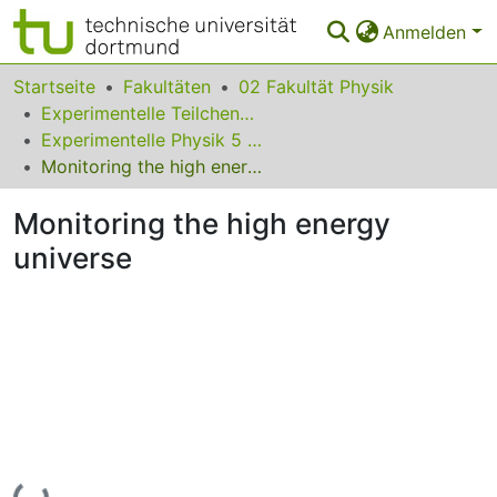
Anmelden
Bereiche & Sammlungen
Startseite
Fakultäten
02 Fakultät Physik
Experimentelle Teilchenphysik
Das gesamte Repositorium
Experimentelle Physik 5 Astroteilchenphysik
Monitoring the high energy universe
Statistiken
Monitoring the high energy
FAQ
universe
Leitlinien
Zurück zur Startseite