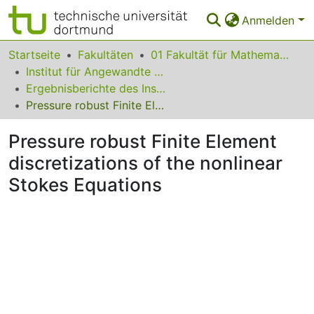
Anmelden
Bereiche & Sammlungen
Startseite
Fakultäten
01 Fakultät für Mathematik
Institut für Angewandte Mathematik
Das gesamte Repositorium
Ergebnisberichte des Instituts für Angewandte Mathematik
Pressure robust Finite Element discretizations of the nonlinear Stokes Equations
Statistiken
Pressure robust Finite Element
FAQ
discretizations of the nonlinear
Leitlinien
Stokes Equations
Zurück zur Startseite