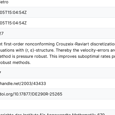
ietro
05T15:04:54Z
05T15:04:54Z
27
t first-order nonconforming Crouzeix-Raviart discretization
uations with (r, ε)-structure. Thereby the velocity-errors a
 method is pressure robust. This improves suboptimal rates 
robust methods.
7
l.handle.net/2003/43433
.doi.org/10.17877/DE290R-25265