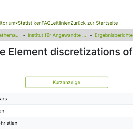
itorium
Statistiken
FAQ
Leitlinien
Zurück zur Startseite
01 Fakultät für Mathematik
Institut für Angewandte Mathematik
e Element discretizations of
Kurzanzeige
Lars
an
hristian