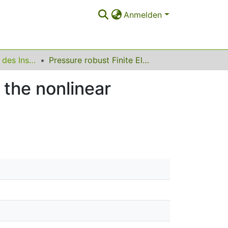
Anmelden
Ergebnisberichte des Instituts für Angewandte Mathematik
Pressure robust Finite Element discretizations of the nonlinear Stokes Equations
 the nonlinear