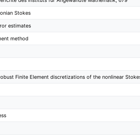
erichte des Instituts für Angewandte Mathematik; 679
onian Stokes
rror estimates
ement method
robust Finite Element discretizations of the nonlinear Stok
ess