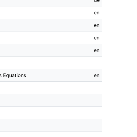
de
en
en
en
en
es Equations
en