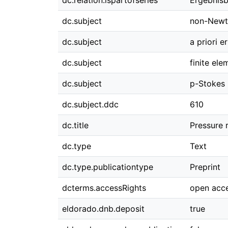
dc.relation.ispartofseries
Ergebnisb
dc.subject
non-Newt
dc.subject
a priori e
dc.subject
finite el
dc.subject
p-Stokes
dc.subject.ddc
610
dc.title
Pressure 
dc.type
Text
dc.type.publicationtype
Preprint
dcterms.accessRights
open acc
eldorado.dnb.deposit
true