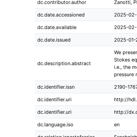
dc.contributor.author
Zanotti, P
dc.date.accessioned
2025-02-
dc.date.available
2025-02-
dc.date.issued
2025-01-
We presen
Stokes eq
dc.description.abstract
i.e., the
pressure 
dc.identifier.issn
2190-176
dc.identifier.uri
http://hd
dc.identifier.uri
http://dx
dc.language.iso
en