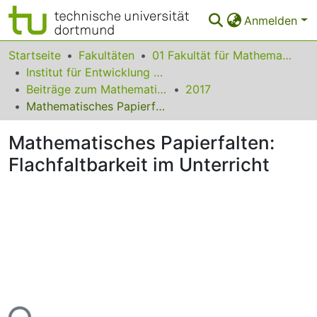
Anmelden
Bereiche & Sammlungen
Startseite
Fakultäten
01 Fakultät für Mathematik
Institut für Entwicklung und Erforschung des Mathematikunterrichts
Das gesamte Repositorium
Beiträge zum Mathematikunterricht
2017
Mathematisches Papierfalten: Flachfaltbarkeit im Unterricht
Statistiken
Mathematisches Papierfalten:
FAQ
Flachfaltbarkeit im Unterricht
Leitlinien
Zurück zur Startseite