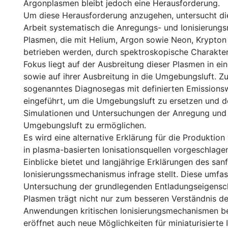
Argonplasmen bleibt jedoch eine Herausforderung.
Um diese Herausforderung anzugehen, untersucht di
Arbeit systematisch die Anregungs- und Ionisierun
Plasmen, die mit Helium, Argon sowie Neon, Krypto
betrieben werden, durch spektroskopische Charakter
Fokus liegt auf der Ausbreitung dieser Plasmen in e
sowie auf ihrer Ausbreitung in die Umgebungsluft. 
sogenanntes Diagnosegas mit definierten Emissions
eingeführt, um die Umgebungsluft zu ersetzen und det
Simulationen und Untersuchungen der Anregung und 
Umgebungsluft zu ermöglichen.
Es wird eine alternative Erklärung für die Produktio
in plasma-basierten Ionisationsquellen vorgeschlagen
Einblicke bietet und langjährige Erklärungen des san
Ionisierungssmechanismus infrage stellt. Diese umfa
Untersuchung der grundlegenden Entladungseigensc
Plasmen trägt nicht nur zum besseren Verständnis der
Anwendungen kritischen Ionisierungsmechanismen be
eröffnet auch neue Möglichkeiten für miniaturisierte 