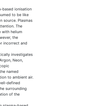
-based ionisation
sumed to be like
on source. Plasmas
ttention. The
e with helium
wever, the
r incorrect and
ically investigates
 Argon, Neon,
copic
f the named
ion to ambient air.
ell-defined
the surrounding
tion of the
 in plasma-based