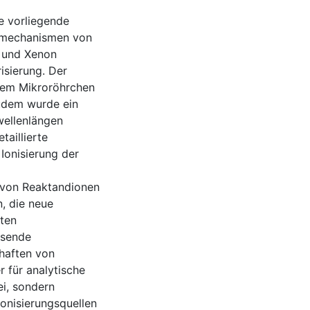
e vorliegende
gsmechanismen von
n und Xenon
isierung. Der
inem Mikroröhrchen
Zudem wurde ein
wellenlängen
aillierte
Ionisierung der
n von Reaktandionen
, die neue
ften
ssende
haften von
 für analytische
i, sondern
Ionisierungsquellen