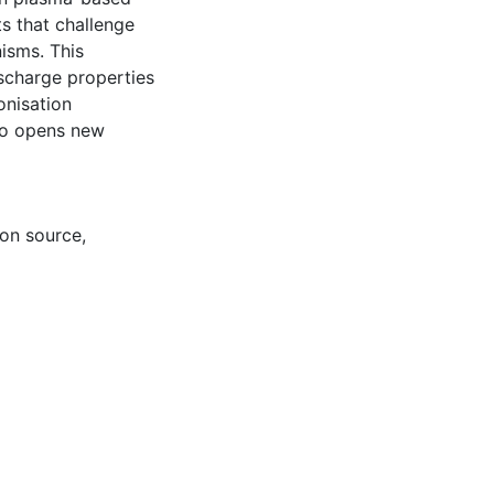
ts that challenge
isms. This
scharge properties
onisation
lso opens new
ion source
,