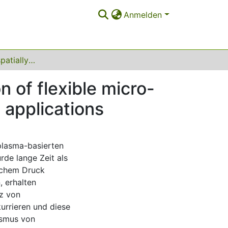
Anmelden
Temporally and spatially resolved characterisation of flexible micro-Tube Plasmas as ionisation sources for analytical applications
n of flexible micro-
 applications
plasma-basierten
rde lange Zeit als
schem Druck
, erhalten
z von
rrieren und diese
ismus von