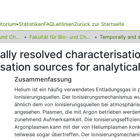
itorium
Statistiken
FAQ
Leitlinien
Zurück zur Startseite
06 Fakultät Bio- und Chemieingenieurwesen
Fakultät für Bio- und Chemieingenieurwesen
lly resolved characterisatio
ation sources for analytical
Zusammenfassung
Helium ist ein häufig verwendetes Entladungsgas in 
Ionisierungsquellen. Der Ionisierungsmechanismus wu
ähnlich dem von Ionisierungsquellen bei atmosphäri
angesehen. Plasmen, die mit Argon betrieben werden
zunehmend Aufmerksamkeit. Die Ionisierungseffizien
Argonplasmen kann mit der von Heliumplasmen konku
teilweise sogar übertreffen. Der Ionisierungsmechan