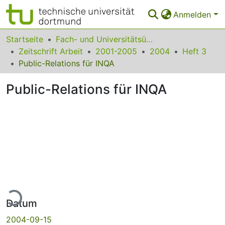
Anmelden
Bereiche & Sammlungen
Startseite
Fach- und Universitätsübergreifendes
Zeitschrift Arbeit
2001-2005
2004
Heft 3
Das gesamte Repositorium
Public-Relations für INQA
Statistiken
Public-Relations für INQA
FAQ
Leitlinien
Zurück zur Startseite
ade...
Datum
2004-09-15