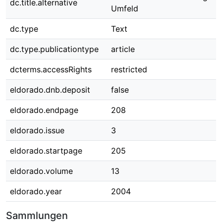
dc.title.alternative
Umfeld
dc.type
Text
dc.type.publicationtype
article
dcterms.accessRights
restricted
eldorado.dnb.deposit
false
eldorado.endpage
208
eldorado.issue
3
eldorado.startpage
205
eldorado.volume
13
eldorado.year
2004
Sammlungen