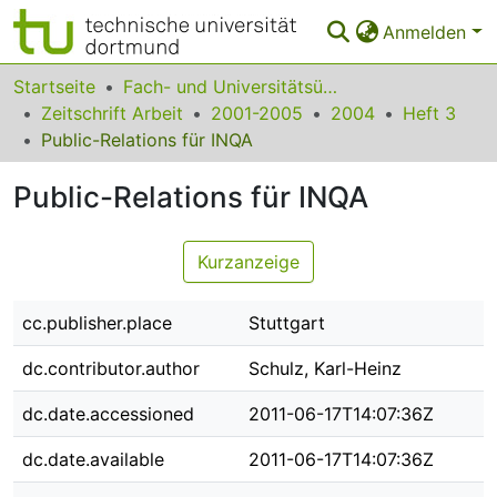
Anmelden
Bereiche & Sammlungen
Startseite
Fach- und Universitätsübergreifendes
Zeitschrift Arbeit
2001-2005
2004
Heft 3
Das gesamte Repositorium
Public-Relations für INQA
Statistiken
Public-Relations für INQA
FAQ
Kurzanzeige
Leitlinien
Zurück zur Startseite
cc.publisher.place
Stuttgart
dc.contributor.author
Schulz, Karl-Heinz
dc.date.accessioned
2011-06-17T14:07:36Z
dc.date.available
2011-06-17T14:07:36Z