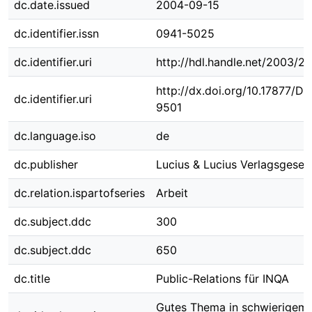
dc.date.issued
2004-09-15
dc.identifier.issn
0941-5025
dc.identifier.uri
http://hdl.handle.net/2003/2
http://dx.doi.org/10.17877/D
dc.identifier.uri
9501
dc.language.iso
de
dc.publisher
Lucius & Lucius Verlagsgesell
dc.relation.ispartofseries
Arbeit
dc.subject.ddc
300
dc.subject.ddc
650
dc.title
Public-Relations für INQA
Gutes Thema in schwierigem