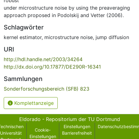
robust
under microstructure noise by using the preaveraging
approach proposed in Podolskij and Vetter (2006).
Schlagwörter
kernel estimator
,
microstructure noise
,
jump diffusion
URI
http://hdl.handle.net/2003/34264
http://dx.doi.org/10.17877/DE290R-16341
Sammlungen
Sonderforschungsbereich (SFB) 823
Komplettanzeige
Eldorado - Repositorium der TU Dortmund
Technischen
Einstellungen
Datenschutzbestim
Cookie-
Universität
Barrierefreiheit
Einstellungen