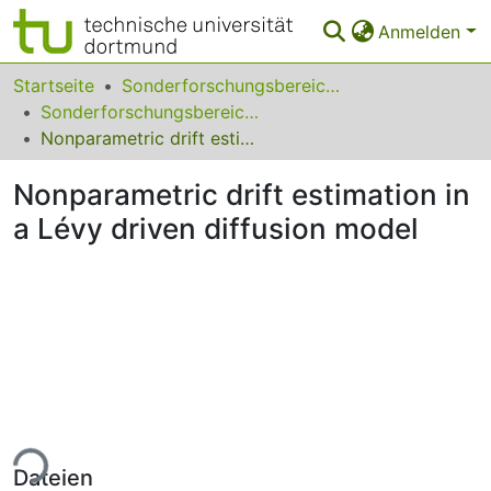
Anmelden
Bereiche & Sammlungen
Startseite
Sonderforschungsbereiche
Sonderforschungsbereich (SFB) 823
Das gesamte Repositorium
Nonparametric drift estimation in a Lévy driven diffusion model
Statistiken
Nonparametric drift estimation in
FAQ
a Lévy driven diffusion model
Leitlinien
Zurück zur Startseite
ade...
Dateien