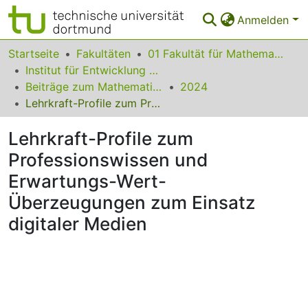
Anmelden
Bereiche & Sammlungen
Startseite
Fakultäten
01 Fakultät für Mathematik
Institut für Entwicklung und Erforschung des Mathematikunterrichts
Das gesamte Repositorium
Beiträge zum Mathematikunterricht
2024
Lehrkraft-Profile zum Professionswissen und Erwartungs-Wert-Überzeugungen zum Einsatz digitaler Medien
Statistiken
Lehrkraft-Profile zum
FAQ
Professionswissen und
Leitlinien
Erwartungs-Wert-
Zurück zur Startseite
Überzeugungen zum Einsatz
digitaler Medien