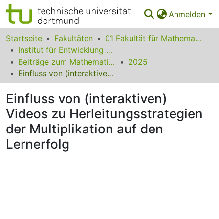
Anmelden
Bereiche & Sammlungen
Startseite
Fakultäten
01 Fakultät für Mathematik
Institut für Entwicklung und Erforschung des Mathematikunterrichts
Das gesamte Repositorium
Beiträge zum Mathematikunterricht
2025
Einfluss von (interaktiven) Videos zu Herleitungsstrategien der Multiplikation auf den Lernerfolg
Statistiken
Einfluss von (interaktiven)
FAQ
Videos zu Herleitungsstrategien
Leitlinien
der Multiplikation auf den
Zurück zur Startseite
Lernerfolg