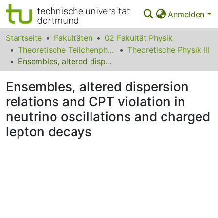
Anmelden
Bereiche & Sammlungen
Startseite
Fakultäten
02 Fakultät Physik
Theoretische Teilchenphysik
Theoretische Physik III
Das gesamte Repositorium
Ensembles, altered dispersion relations and CPT violation in neutrino oscillations and charged lepton decays
Statistiken
Ensembles, altered dispersion
FAQ
relations and CPT violation in
neutrino oscillations and charged
Leitlinien
lepton decays
Zurück zur Startseite