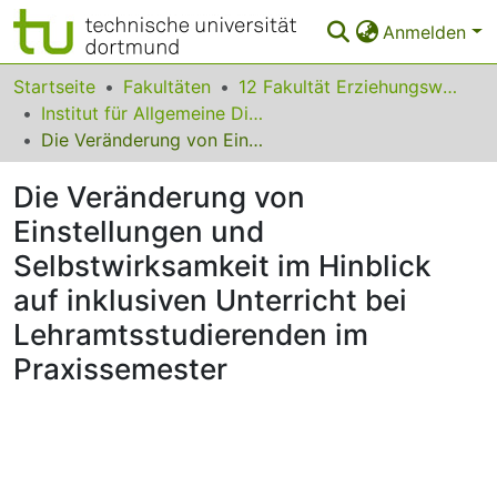
Anmelden
Bereiche & Sammlungen
Startseite
Fakultäten
12 Fakultät Erziehungswissenschaft, Psychologie und Bildungsforschung
Institut für Allgemeine Didaktik und Schulpädagogik
Das gesamte Repositorium
Die Veränderung von Einstellungen und Selbstwirksamkeit im Hinblick auf inklusiven Unterricht bei Lehramtsstudierenden im Praxissemester
Statistiken
Die Veränderung von
FAQ
Einstellungen und
Selbstwirksamkeit im Hinblick
Leitlinien
auf inklusiven Unterricht bei
Zurück zur Startseite
Lehramtsstudierenden im
Praxissemester