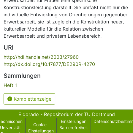
Erwerbsarbeit für Frauen eine spezifische
Konstruktionsleistung darstellt. Sie umfaßt nicht nur die
individuelle Entwicklung von Orientierungen gegenüber
Erwerbsarbeit, sie ist zugleich die Konstruktion neuer,
kultureller Modelle für die Relation zwischen
Erwerbsarbeit und privatem Lebensbereich.
URI
http://hdl.handle.net/2003/27960
http://dx.doi.org/10.17877/DE290R-4270
Sammlungen
Heft 1
Komplettanzeige
Eldorado - Repositorium der TU Dortmund
Technischen
Einstellungen
Datenschutzbestim
Cookie-
Universität
Barrierefreiheit
Einstellungen