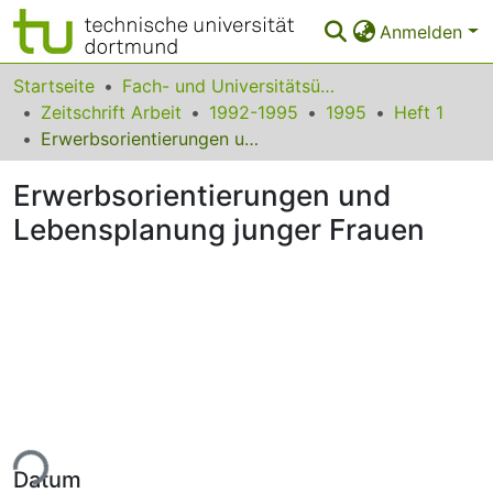
Anmelden
Bereiche & Sammlungen
Startseite
Fach- und Universitätsübergreifendes
Zeitschrift Arbeit
1992-1995
1995
Heft 1
Das gesamte Repositorium
Erwerbsorientierungen und Lebensplanung junger Frauen
Statistiken
Erwerbsorientierungen und
FAQ
Lebensplanung junger Frauen
Leitlinien
Zurück zur Startseite
ade...
Datum