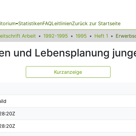
itorium
Statistiken
FAQ
Leitlinien
Zurück zur Startseite
eitschrift Arbeit
1992-1995
1995
Heft 1
en und Lebensplanung jung
Kurzanzeige
ild
28:20Z
28:20Z