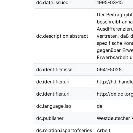
dc.date.issued
1995-03-15
Der Beitrag gib
beschreibt anha
Ausdifferenzier
dc.description.abstract
vertreten, daß 
spezifische Kons
gegenüber Erwerb
Erwerbsarbeit u
dc.identifier.issn
0941-5025
dc.identifier.uri
http://hdl.hand
dc.identifier.uri
http://dx.doi.o
dc.language.iso
de
dc.publisher
Westdeutscher 
dc.relation.ispartofseries
Arbeit