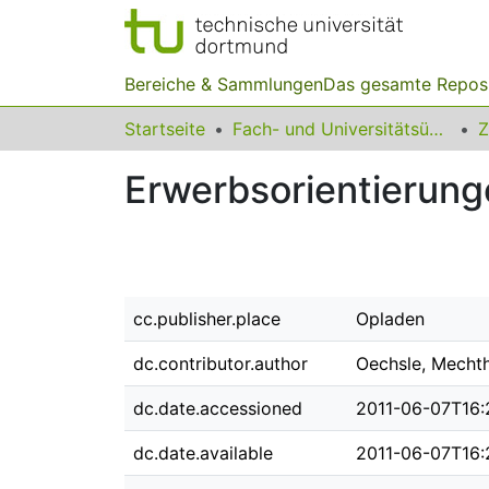
Bereiche & Sammlungen
Das gesamte Repos
Startseite
Fach- und Universitätsübergreifendes
Z
Erwerbsorientierung
cc.publisher.place
Opladen
dc.contributor.author
Oechsle, Mechth
dc.date.accessioned
2011-06-07T16:
dc.date.available
2011-06-07T16: