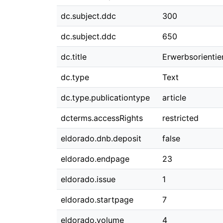
dc.subject.ddc
300
dc.subject.ddc
650
dc.title
Erwerbsorientie
dc.type
Text
dc.type.publicationtype
article
dcterms.accessRights
restricted
eldorado.dnb.deposit
false
eldorado.endpage
23
eldorado.issue
1
eldorado.startpage
7
eldorado.volume
4