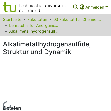
Anmelden
Bereiche & Sammlungen
Startseite
Fakultäten
03 Fakultät für Chemie und Chemische Biologie
Lehrstühle für Anorganische Chemie
Das gesamte Repositorium
Alkalimetallhydrogensulfide, Struktur und Dynamik
Statistiken
Alkalimetallhydrogensulfide,
FAQ
Struktur und Dynamik
Leitlinien
Zurück zur Startseite
Lade...
Dateien