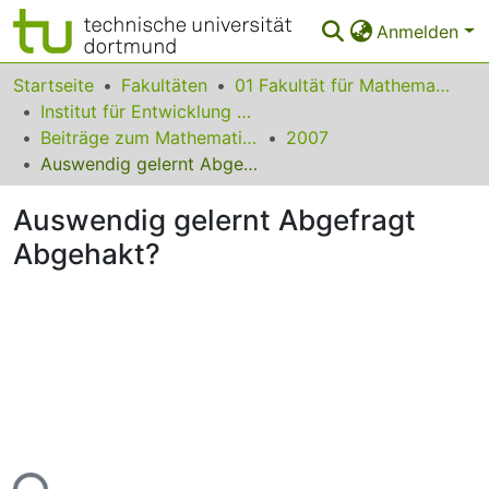
Anmelden
Bereiche & Sammlungen
Startseite
Fakultäten
01 Fakultät für Mathematik
Institut für Entwicklung und Erforschung des Mathematikunterrichts
Das gesamte Repositorium
Beiträge zum Mathematikunterricht
2007
Auswendig gelernt Abgefragt Abgehakt?
Statistiken
Auswendig gelernt Abgefragt
FAQ
Abgehakt?
Leitlinien
Zurück zur Startseite