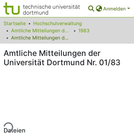
Anmelden
Bereiche & Sammlungen
Startseite
Hochschulverwaltung
Amtliche Mitteilungen der Technischen Universität Dortmund
1983
Das gesamte Repositorium
Amtliche Mitteilungen der Universität Dortmund Nr. 01/83
Statistiken
Amtliche Mitteilungen der
FAQ
Universität Dortmund Nr. 01/83
Leitlinien
Zurück zur Startseite
ade...
Dateien