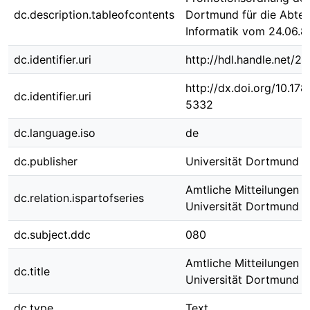
dc.description.tableofcontents
Dortmund für die Abtei
Informatik vom 24.06.8
dc.identifier.uri
http://hdl.handle.net/
http://dx.doi.org/10.1
dc.identifier.uri
5332
dc.language.iso
de
dc.publisher
Universität Dortmund
Amtliche Mitteilungen d
dc.relation.ispartofseries
Universität Dortmund ; 
dc.subject.ddc
080
Amtliche Mitteilungen d
dc.title
Universität Dortmund N
dc.type
Text