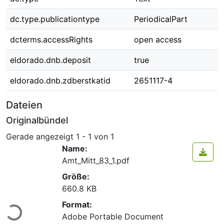
dc.type.publicationtype
PeriodicalPart
dcterms.accessRights
open access
eldorado.dnb.deposit
true
eldorado.dnb.zdberstkatid
2651117-4
Dateien
Originalbündel
Gerade angezeigt
1 - 1 von 1
Name:
Amt_Mitt_83_1.pdf
Größe:
660.8 KB
Lade...
Format:
Adobe Portable Document