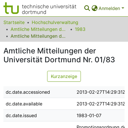
Anmelden
Bereiche & Sammlungen
Startseite
Hochschulverwaltung
Amtliche Mitteilungen der Technischen Universität Dortmund
1983
Das gesamte Repositorium
Amtliche Mitteilungen der Universität Dortmund Nr. 01/83
Statistiken
Amtliche Mitteilungen der
FAQ
Universität Dortmund Nr. 01/83
Leitlinien
Kurzanzeige
Zurück zur Startseite
dc.date.accessioned
2013-02-27T14:29:31Z
dc.date.available
2013-02-27T14:29:31Z
dc.date.issued
1983-01-07
Promotionsordnung der 