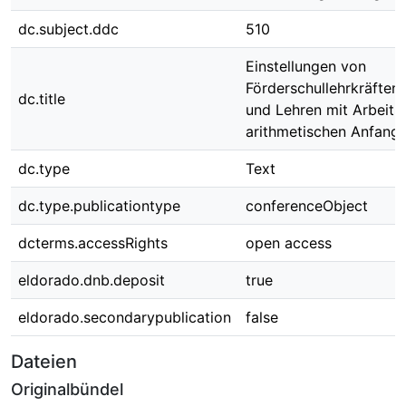
dc.subject.ddc
510
Einstellungen von
Förderschullehrkräften
dc.title
und Lehren mit Arbeits
arithmetischen Anfangs
dc.type
Text
dc.type.publicationtype
conferenceObject
dcterms.accessRights
open access
eldorado.dnb.deposit
true
eldorado.secondarypublication
false
Dateien
Originalbündel