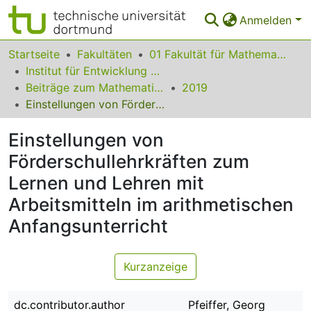
Anmelden
Bereiche & Sammlungen
Startseite
Fakultäten
01 Fakultät für Mathematik
Institut für Entwicklung und Erforschung des Mathematikunterrichts
Das gesamte Repositorium
Beiträge zum Mathematikunterricht
2019
Einstellungen von Förderschullehrkräften zum Lernen und Lehren mit Arbeitsmitteln im arithmetischen Anfangsunterricht
Statistiken
Einstellungen von
FAQ
Förderschullehrkräften zum
Leitlinien
Lernen und Lehren mit
Zurück zur Startseite
Arbeitsmitteln im arithmetischen
Anfangsunterricht
Kurzanzeige
dc.contributor.author
Pfeiffer, Georg