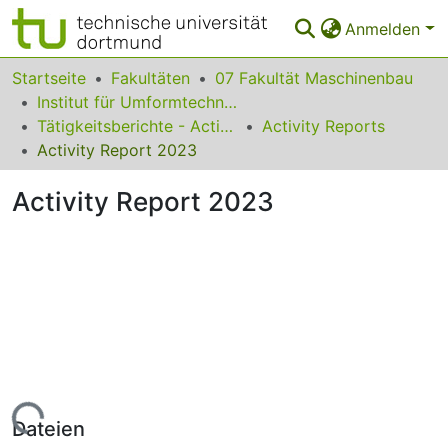
Anmelden
Bereiche & Sammlungen
Startseite
Fakultäten
07 Fakultät Maschinenbau
Institut für Umformtechnik und Leichtbau
Das gesamte Repositorium
Tätigkeitsberichte - Activity Reports
Activity Reports
Activity Report 2023
Statistiken
Activity Report 2023
FAQ
Leitlinien
Zurück zur Startseite
Lade...
Dateien