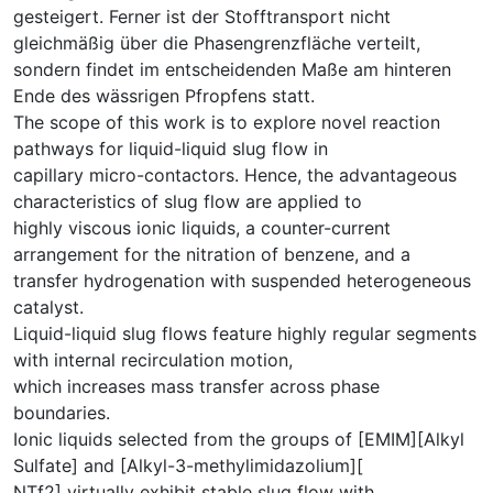
gesteigert. Ferner ist der Stofftransport nicht
gleichmäßig über die Phasengrenzfläche verteilt,
sondern findet im entscheidenden Maße am hinteren
Ende des wässrigen Pfropfens statt.
The scope of this work is to explore novel reaction
pathways for liquid-liquid slug flow in
capillary micro-contactors. Hence, the advantageous
characteristics of slug flow are applied to
highly viscous ionic liquids, a counter-current
arrangement for the nitration of benzene, and a
transfer hydrogenation with suspended heterogeneous
catalyst.
Liquid-liquid slug flows feature highly regular segments
with internal recirculation motion,
which increases mass transfer across phase
boundaries.
Ionic liquids selected from the groups of [EMIM][Alkyl
Sulfate] and [Alkyl-3-methylimidazolium][
NTf2] virtually exhibit stable slug flow with