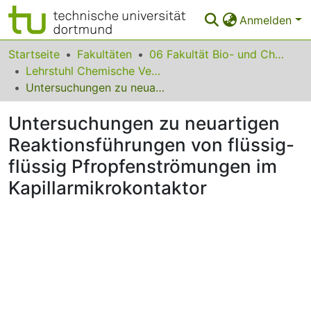
Anmelden
Bereiche & Sammlungen
Startseite
Fakultäten
06 Fakultät Bio- und Chemieingenieurwesen
Lehrstuhl Chemische Verfahrenstechnik
Das gesamte Repositorium
Untersuchungen zu neuartigen Reaktionsführungen von flüssig-flüssig Pfropfenströmungen im Kapillarmikrokontaktor
Statistiken
Untersuchungen zu neuartigen
FAQ
Reaktionsführungen von flüssig-
flüssig Pfropfenströmungen im
Leitlinien
Kapillarmikrokontaktor
Zurück zur Startseite