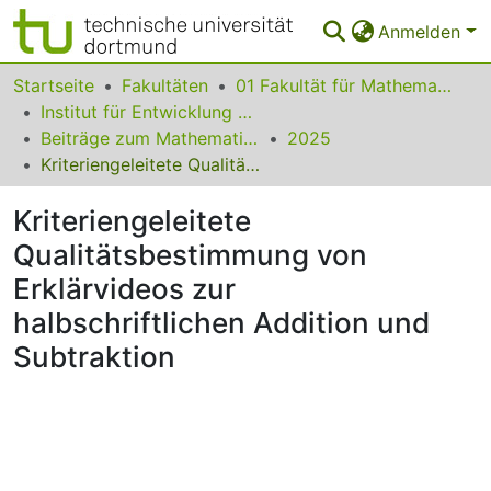
Anmelden
Bereiche & Sammlungen
Startseite
Fakultäten
01 Fakultät für Mathematik
Institut für Entwicklung und Erforschung des Mathematikunterrichts
Das gesamte Repositorium
Beiträge zum Mathematikunterricht
2025
Kriteriengeleitete Qualitätsbestimmung von Erklärvideos zur halbschriftlichen Addition und Subtraktion
Statistiken
Kriteriengeleitete
FAQ
Qualitätsbestimmung von
Leitlinien
Erklärvideos zur
Zurück zur Startseite
halbschriftlichen Addition und
Subtraktion