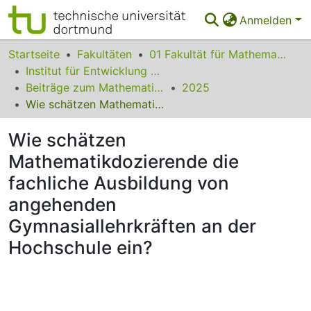
Anmelden
Bereiche & Sammlungen
Startseite
Fakultäten
01 Fakultät für Mathematik
Institut für Entwicklung und Erforschung des Mathematikunterrichts
Das gesamte Repositorium
Beiträge zum Mathematikunterricht
2025
Wie schätzen Mathematikdozierende die fachliche Ausbildung von angehenden Gymnasiallehrkräften an der Hochschule ein?
Statistiken
Wie schätzen
FAQ
Mathematikdozierende die
Leitlinien
fachliche Ausbildung von
Zurück zur Startseite
angehenden
Gymnasiallehrkräften an der
Hochschule ein?