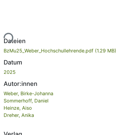
ade...
Dateien
BzMu25_Weber_Hochschullehrende.pdf
(1.29 MB)
Datum
2025
Autor:innen
Weber, Birke-Johanna
Sommerhoff, Daniel
Heinze, Aiso
Dreher, Anika
Verlag