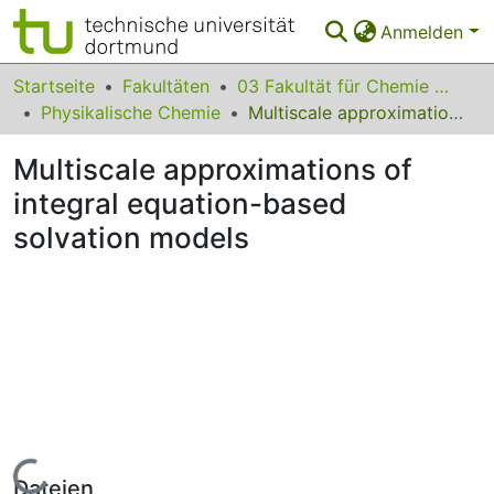
Anmelden
Bereiche & Sammlungen
Startseite
Fakultäten
03 Fakultät für Chemie und Chemische Biologie
Physikalische Chemie
Multiscale approximations of integral equation-based solvation models
Das gesamte Repositorium
Multiscale approximations of
Statistiken
integral equation-based
FAQ
solvation models
Leitlinien
Zurück zur Startseite
Lade...
Dateien