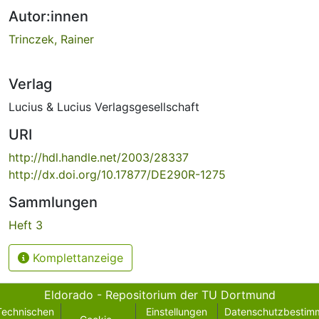
Autor:innen
Trinczek, Rainer
Verlag
Lucius & Lucius Verlagsgesellschaft
URI
http://hdl.handle.net/2003/28337
http://dx.doi.org/10.17877/DE290R-1275
Sammlungen
Heft 3
Komplettanzeige
Eldorado - Repositorium der TU Dortmund
Technischen
Einstellungen
Datenschutzbestim