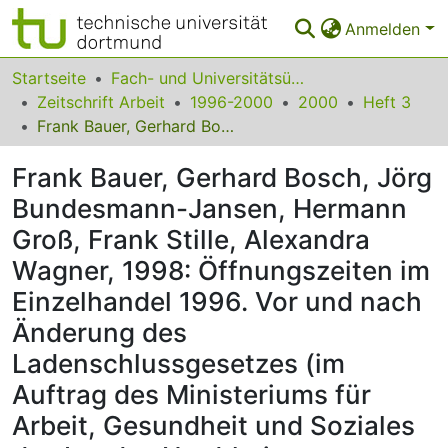
Anmelden
Bereiche & Sammlungen
Startseite
Fach- und Universitätsübergreifendes
Zeitschrift Arbeit
1996-2000
2000
Heft 3
Das gesamte Repositorium
Frank Bauer, Gerhard Bosch, Jörg Bundesmann-Jansen, Hermann Groß, Frank Stille, Alexandra Wagner, 1998: Öffnungszeiten im Einzelhandel 1996. Vor und nach Änderung des Ladenschlussgesetzes (im Auftrag des Ministeriums für Arbeit, Gesundheit und Soziales des Landes Nordrhein-Westfalen), Köln/Gelsenkirchen/Berlin, 120 S. u. Anhang, kostenlos
Statistiken
Frank Bauer, Gerhard Bosch, Jörg
FAQ
Bundesmann-Jansen, Hermann
Groß, Frank Stille, Alexandra
Leitlinien
Wagner, 1998: Öffnungszeiten im
Zurück zur Startseite
Einzelhandel 1996. Vor und nach
Änderung des
Ladenschlussgesetzes (im
Auftrag des Ministeriums für
Arbeit, Gesundheit und Soziales