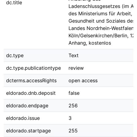
dc.title
Ladenschlussgesetzes (im Au
des Ministeriums für Arbeit,
Gesundheit und Soziales des
Landes Nordrhein-Westfalen),
Köln/Gelsenkirchen/Berlin, 120
Anhang, kostenlos
dc.type
Text
dc.type.publicationtype
review
dcterms.accessRights
open access
eldorado.dnb.deposit
false
eldorado.endpage
256
eldorado.issue
3
eldorado.startpage
255