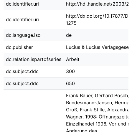
dc.identifier.uri
http://hdl.handle.net/2003/2
http://dx.doi.org/10.17877/D
dc.identifier.uri
1275
dc.language.iso
de
dc.publisher
Lucius & Lucius Verlagsgesell
dc.relation.ispartofseries
Arbeit
dc.subject.ddc
300
dc.subject.ddc
650
Frank Bauer, Gerhard Bosch, 
Bundesmann-Jansen, Herma
Groß, Frank Stille, Alexandra
Wagner, 1998: Öffnungszeite
Einzelhandel 1996. Vor und n
Änderung des