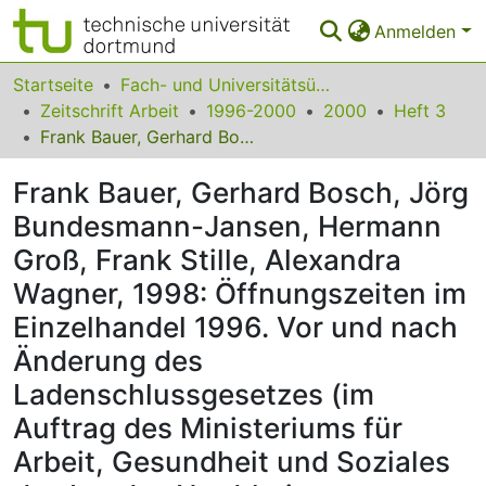
Anmelden
Bereiche & Sammlungen
Startseite
Fach- und Universitätsübergreifendes
Zeitschrift Arbeit
1996-2000
2000
Heft 3
Das gesamte Repositorium
Frank Bauer, Gerhard Bosch, Jörg Bundesmann-Jansen, Hermann Groß, Frank Stille, Alexandra Wagner, 1998: Öffnungszeiten im Einzelhandel 1996. Vor und nach Änderung des Ladenschlussgesetzes (im Auftrag des Ministeriums für Arbeit, Gesundheit und Soziales des Landes Nordrhein-Westfalen), Köln/Gelsenkirchen/Berlin, 120 S. u. Anhang, kostenlos
Statistiken
Frank Bauer, Gerhard Bosch, Jörg
FAQ
Bundesmann-Jansen, Hermann
Groß, Frank Stille, Alexandra
Leitlinien
Wagner, 1998: Öffnungszeiten im
Zurück zur Startseite
Einzelhandel 1996. Vor und nach
Änderung des
Ladenschlussgesetzes (im
Auftrag des Ministeriums für
Arbeit, Gesundheit und Soziales