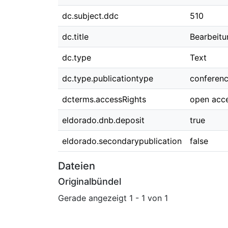
dc.subject.ddc
510
dc.title
Bearbeitu
dc.type
Text
dc.type.publicationtype
conferen
dcterms.accessRights
open acc
eldorado.dnb.deposit
true
eldorado.secondarypublication
false
Dateien
Originalbündel
Gerade angezeigt
1 - 1 von 1