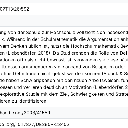
07T13:26:59Z
ng von der Schule zur Hochschule vollzieht sich insbeson
k. Während in der Schulmathematik die Argumentation anha
tivem Denken üblich ist, nutzt die Hochschulmathematik B
nen (Liebendörfer, 2018). Da Studierenden die Rolle von De
tionen oftmals nicht bewusst ist, verwenden sie diese häu
attdessen argumentieren viele anhand von Beispielen oder 
ohne Definitionen nicht gelöst werden können (Alcock & Si
de haben Schwierigkeiten mit den neuen Arbeitsweisen, füh
ossen und verlieren deutlich an Motivation (Liebendörfer, 2
 explorative Studie mit dem Ziel, Schwierigkeiten und Stra
eren zu identifizieren.
l.handle.net/2003/41559
.doi.org/10.17877/DE290R-23402