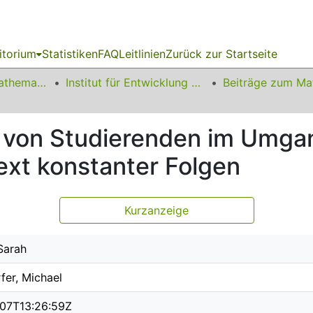
itorium
Statistiken
FAQ
Leitlinien
Zurück zur Startseite
01 Fakultät für Mathematik
Institut für Entwicklung und Erforschung des Mathematikunterrichts
 von Studierenden im Umgan
ext konstanter Folgen
Kurzanzeige
 Sarah
fer, Michael
07T13:26:59Z