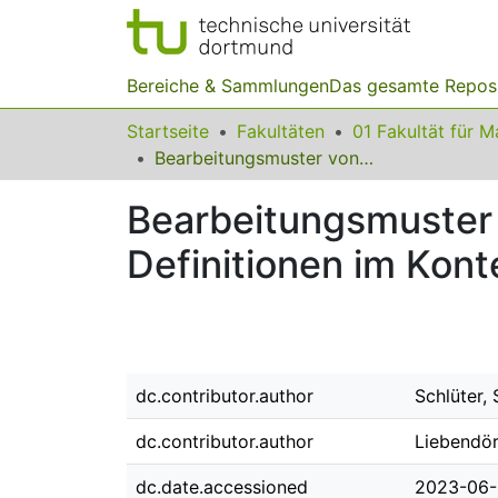
Bereiche & Sammlungen
Das gesamte Repos
Startseite
Fakultäten
Bearbeitungsmuster von Studierenden im Umgang mit formalen Definitionen im Kontext konstanter Folgen
Bearbeitungsmuster
Definitionen im Kont
dc.contributor.author
Schlüter,
dc.contributor.author
Liebendör
dc.date.accessioned
2023-06-