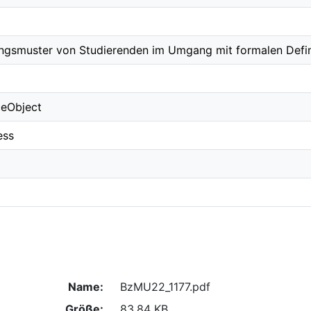
ngsmuster von Studierenden im Umgang mit formalen Defin
ceObject
ess
Name:
BzMU22_1177.pdf
Größe:
83.84 KB