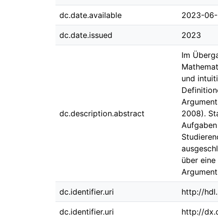
dc.date.available
2023-06-
dc.date.issued
2023
Im Überga
Mathemati
und intui
Definitio
Argumenta
dc.description.abstract
2008). St
Aufgaben 
Studieren
ausgeschl
über eine
Argumenti
dc.identifier.uri
http://hd
dc.identifier.uri
http://dx