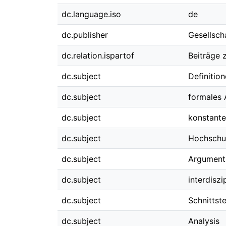
dc.language.iso
de
dc.publisher
Gesellsch
dc.relation.ispartof
Beiträge 
dc.subject
Definitio
dc.subject
formales 
dc.subject
konstante
dc.subject
Hochschu
dc.subject
Argument
dc.subject
interdiszi
dc.subject
Schnittst
dc.subject
Analysis