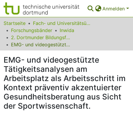
Anmelden
Bereiche & Sammlungen
Startseite
Fach- und Universitätsübergreifendes
Forschungsbänder
Inwida
Das gesamte Repositorium
2. Dortmunder Bildungsforum
EMG- und videogestützte Tätigkeitsanalysen am Arbeitsplatz als Arbeitsschritt im Kontext präventiv akzentuierter Gesundheitsberatung aus Sicht der Sportwissenschaft.
Statistiken
EMG- und videogestützte
FAQ
Tätigkeitsanalysen am
Leitlinien
Arbeitsplatz als Arbeitsschritt im
Zurück zur Startseite
Kontext präventiv akzentuierter
Gesundheitsberatung aus Sicht
der Sportwissenschaft.