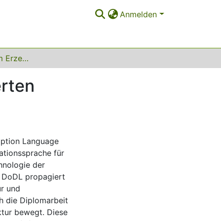
Anmelden
Ein Generator zum Erzeugen von graphspezifizierten Hyperdokumenten
erten
iption Language
kationssprache für
hnologie der
e DoDL propagiert
ur und
h die Diplomarbeit
tur bewegt. Diese