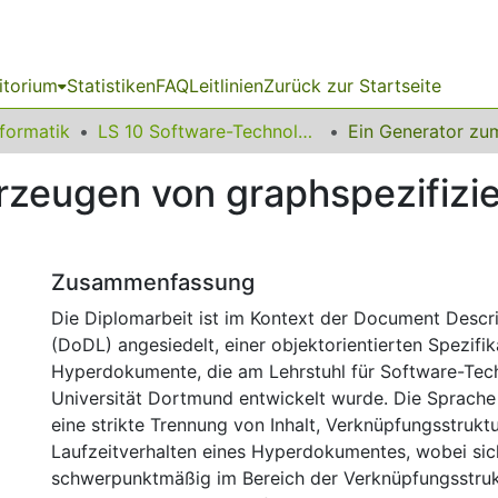
itorium
Statistiken
FAQ
Leitlinien
Zurück zur Startseite
nformatik
LS 10 Software-Technologie
rzeugen von graphspezifizi
Zusammenfassung
Die Diplomarbeit ist im Kontext der Document Descr
(DoDL) angesiedelt, einer objektorientierten Spezifi
Hyperdokumente, die am Lehrstuhl für Software-Tec
Universität Dortmund entwickelt wurde. Die Sprach
eine strikte Trennung von Inhalt, Verknüpfungsstrukt
Laufzeitverhalten eines Hyperdokumentes, wobei sic
schwerpunktmäßig im Bereich der Verknüpfungsstruk