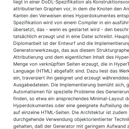
liegt in einer DoDL-Spezifikation als Konstruktionsvor
attributierten Graphen vor, in dem die Knoten den A
Kanten den Verweisen eines Hyperdokumentes entsp
Spezifikation wird von einem Compiler in ein ausfü
übersetzt, das - wenn es gestartet wird - den besc
tatsächlich erzeugt und in eine Datei schreibt. Haup
Diplomarbeit ist der Entwurf und die Implementierun
Generatorwerkzeugs, das aus diesem Strukturgraphen
Attributierung und dem eigentlichen Inhalt des Hyp
Menge von verknüpften Seiten erzeugt, die in Hyper
Language (HTML) abgefaßt sind. Dazu liest das We
ein, traversiert ihn geeignet und erzeugt währenddes
Ausgabedateien. Die Implementierung bemüht sich, 
Automatismen für spezielle Probleme des Generieru
finden, so etwa ein ansprechendes Minimal-Layout d
Hyperdokumentes oder eine geeignete Aufteilung de
auf einzelne HTML-Seiten. Die Architektur ist zudem
durchgehende Verwendung objektorientierter Technik
gehalten, daß der Generator mit geringem Aufwand 