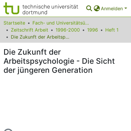
Anmelden
Bereiche & Sammlungen
Startseite
Fach- und Universitätsübergreifendes
Zeitschrift Arbeit
1996-2000
1996
Heft 1
Das gesamte Repositorium
Die Zukunft der Arbeitspsychologie - Die Sicht der jüngeren Generation
Statistiken
Die Zukunft der
FAQ
Arbeitspsychologie - Die Sicht
der jüngeren Generation
Leitlinien
Zurück zur Startseite