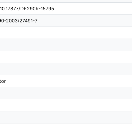
g/10.17877/DE290R-15795
290-2003/27491-7
tor