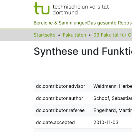
Bereiche & Sammlungen
Das gesamte Repos
Startseite
Fakultäten
Synthese und Funkti
dc.contributor.advisor
Waldmann, Herbe
dc.contributor.author
Schoof, Sebastia
dc.contributor.referee
Engelhard, Marti
dc.date.accepted
2010-11-03