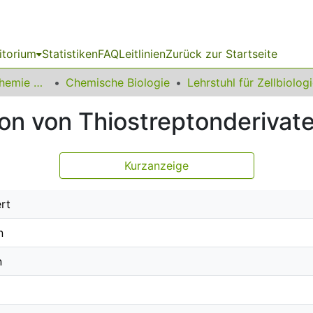
itorium
Statistiken
FAQ
Leitlinien
Zurück zur Startseite
03 Fakultät für Chemie und Chemische Biologie
Chemische Biologie
Lehrstuhl für Zellbiolog
on von Thiostreptonderivat
Kurzanzeige
rt
n
n