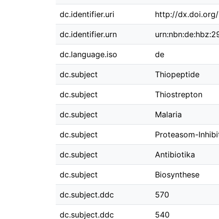
dc.identifier.uri
http://dx.doi.or
dc.identifier.urn
urn:nbn:de:hbz:
dc.language.iso
de
dc.subject
Thiopeptide
dc.subject
Thiostrepton
dc.subject
Malaria
dc.subject
Proteasom-Inhibi
dc.subject
Antibiotika
dc.subject
Biosynthese
dc.subject.ddc
570
dc.subject.ddc
540