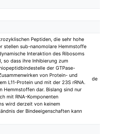
rozyklischen Peptiden, die sehr hohe
er stellen sub-nanomolare Hemmstoffe
 dynamische Interaktion des Ribosoms
, so dass ihre Inhibierung zum
hiopeptidbindestelle der GTPase-
ge Zusammenwirken von Protein- und
de
em L11-Protein und mit der 23S rRNA.
len Hemmstoffen dar. Bislang sind nur
s auch mit RNA-Komponenten
ms wird derzeit von keinem
ständnis der Bindeeigenschaften kann