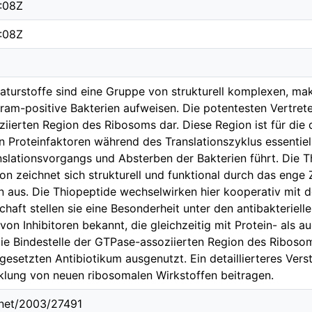
1:08Z
1:08Z
aturstoffe sind eine Gruppe von strukturell komplexen, mak
am-positive Bakterien aufweisen. Die potentesten Vertret
iierten Region des Ribosoms dar. Diese Region ist für die
 Proteinfaktoren während des Translationszyklus essentiell
slationsvorgangs und Absterben der Bakterien führt. Die T
ion zeichnet sich strukturell und funktional durch das en
us. Die Thiopeptide wechselwirken hier kooperativ mit d
chaft stellen sie eine Besonderheit unter den antibakteriel
 von Inhibitoren bekannt, die gleichzeitig mit Protein- al
ie Bindestelle der GTPase-assoziierten Region des Riboso
gesetzten Antibiotikum ausgenutzt. Ein detaillierteres Ver
klung von neuen ribosomalen Wirkstoffen beitragen.
e.net/2003/27491