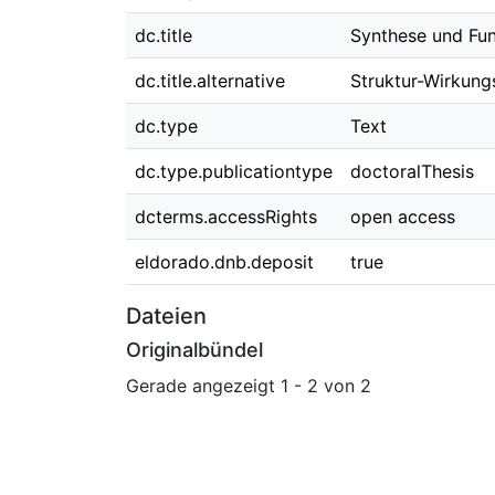
dc.title
Synthese und Fun
dc.title.alternative
Struktur-Wirkung
dc.type
Text
dc.type.publicationtype
doctoralThesis
dcterms.accessRights
open access
eldorado.dnb.deposit
true
Dateien
Originalbündel
Gerade angezeigt
1 - 2 von 2