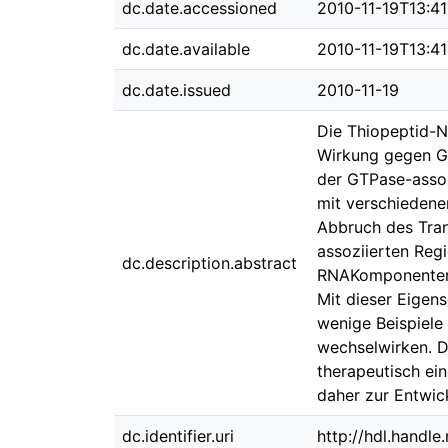
dc.date.accessioned
2010-11-19T13:4
dc.date.available
2010-11-19T13:4
dc.date.issued
2010-11-19
Die Thiopeptid-N
Wirkung gegen Gr
der GTPase-assoz
mit verschiedenen
Abbruch des Tran
assoziierten Reg
dc.description.abstract
RNAKomponenten a
Mit dieser Eigens
wenige Beispiele
wechselwirken. D
therapeutisch ein
daher zur Entwic
dc.identifier.uri
http://hdl.handl