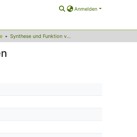
Anmelden
ie
Synthese und Funktion von Thiostreptonderivaten
en