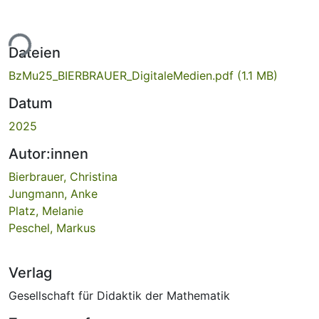
ade...
Dateien
BzMu25_BIERBRAUER_DigitaleMedien.pdf
(1.1 MB)
Datum
2025
Autor:innen
Bierbrauer, Christina
Jungmann, Anke
Platz, Melanie
Peschel, Markus
Verlag
Gesellschaft für Didaktik der Mathematik