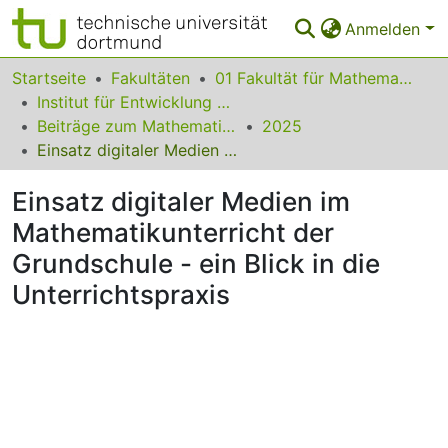
Anmelden
Bereiche & Sammlungen
Startseite
Fakultäten
01 Fakultät für Mathematik
Institut für Entwicklung und Erforschung des Mathematikunterrichts
Das gesamte Repositorium
Beiträge zum Mathematikunterricht
2025
Einsatz digitaler Medien im Mathematikunterricht der Grundschule - ein Blick in die Unterrichtspraxis
Statistiken
Einsatz digitaler Medien im
FAQ
Mathematikunterricht der
Leitlinien
Grundschule - ein Blick in die
Zurück zur Startseite
Unterrichtspraxis