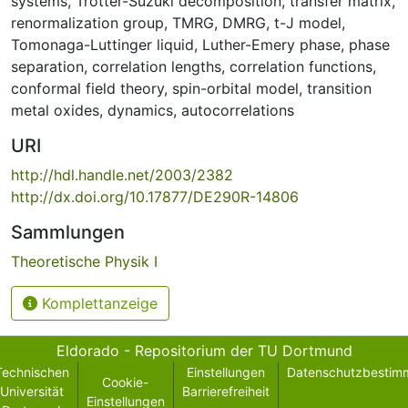
systems
,
Trotter-Suzuki decomposition
,
transfer matrix
,
renormalization group
,
TMRG
,
DMRG
,
t-J model
,
Tomonaga-Luttinger liquid
,
Luther-Emery phase
,
phase
separation
,
correlation lengths
,
correlation functions
,
conformal field theory
,
spin-orbital model
,
transition
metal oxides
,
dynamics
,
autocorrelations
URI
http://hdl.handle.net/2003/2382
http://dx.doi.org/10.17877/DE290R-14806
Sammlungen
Theoretische Physik I
Komplettanzeige
Eldorado - Repositorium der TU Dortmund
Technischen
Einstellungen
Datenschutzbestim
Cookie-
Universität
Barrierefreiheit
Einstellungen