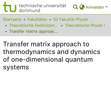
Anmelden
Bereiche & Sammlungen
Startseite
Fakultäten
02 Fakultät Physik
Theoretische Festkörperphysik
Theoretische Physik I
Das gesamte Repositorium
Transfer matrix approach to thermodynamics and dynamics of one-dimensional quantum systems
Statistiken
Transfer matrix approach to
FAQ
thermodynamics and dynamics
of one-dimensional quantum
Leitlinien
systems
Zurück zur Startseite