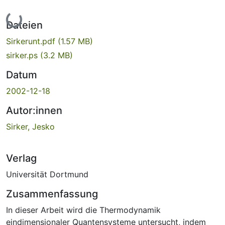
Lade...
Dateien
Sirkerunt.pdf
(1.57 MB)
sirker.ps
(3.2 MB)
Datum
2002-12-18
Autor:innen
Sirker, Jesko
Verlag
Universität Dortmund
Zusammenfassung
In dieser Arbeit wird die Thermodynamik
eindimensionaler Quantensysteme untersucht, indem