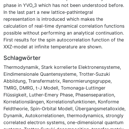
phase in YVO_3 which has not been understood before.
In the last part a new lattice-pathintegral
representation is introduced which makes the
calculation of real-time dynamical correlation functions
possible without performing an analytical continuation.
First results for the spin autocorrelation function of the
XXZ-model at infinite temperature are shown.
Schlagwörter
Thermodynamik
,
Stark korrelierte Elektronensysteme
,
Eindimensionale Quantensysteme
,
Trotter-Suzuki
Abbildung
,
Transfermatrix
,
Renormierungsgruppe
,
TMRG
,
DMRG
,
t-J Modell
,
Tomonaga-Luttinger
Flüssigkeit
,
Luther-Emery Phase
,
Phasenseparation
,
Korrelationslängen
,
Korrelationsfunktionen
,
Konforme
Feldtheorie
,
Spin-Orbital Modell
,
Übergangsmetalloxide
,
Dynamik
,
Autokorrelationen
,
thermodynamics
,
strongly
correlated electron systems
,
one-dimensional quantum