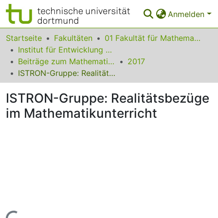
Anmelden
Bereiche & Sammlungen
Startseite
Fakultäten
01 Fakultät für Mathematik
Institut für Entwicklung und Erforschung des Mathematikunterrichts
Das gesamte Repositorium
Beiträge zum Mathematikunterricht
2017
ISTRON-Gruppe: Realitätsbezüge im Mathematikunterricht
Statistiken
ISTRON-Gruppe: Realitätsbezüge
FAQ
im Mathematikunterricht
Leitlinien
Zurück zur Startseite