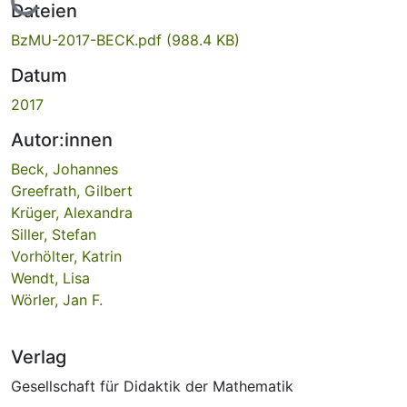
Lade...
Dateien
BzMU-2017-BECK.pdf
(988.4 KB)
Datum
2017
Autor:innen
Beck, Johannes
Greefrath, Gilbert
Krüger, Alexandra
Siller, Stefan
Vorhölter, Katrin
Wendt, Lisa
Wörler, Jan F.
Verlag
Gesellschaft für Didaktik der Mathematik