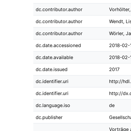
dc.contributor.author
Vorhölter,
dc.contributor.author
Wendt, Li
dc.contributor.author
Wörler, Ja
dc.date.accessioned
2018-02-
dc.date.available
2018-02-
dc.date.issued
2017
dc.identifier.uri
http://hd
dc.identifier.uri
http://dx
dc.language.iso
de
dc.publisher
Gesellsch
Vorträge 