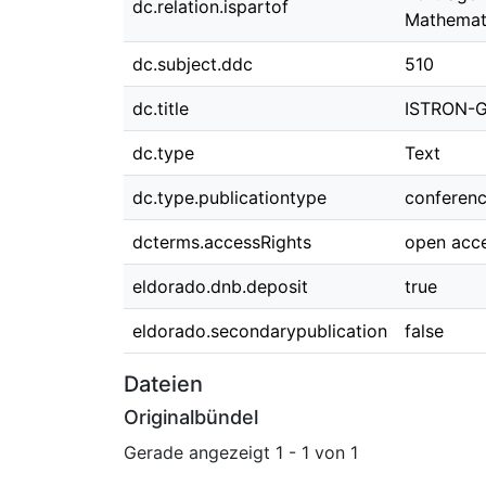
dc.relation.ispartof
Mathemati
dc.subject.ddc
510
dc.title
ISTRON-Gr
dc.type
Text
dc.type.publicationtype
conferen
dcterms.accessRights
open acc
eldorado.dnb.deposit
true
eldorado.secondarypublication
false
Dateien
Originalbündel
Gerade angezeigt
1 - 1 von 1