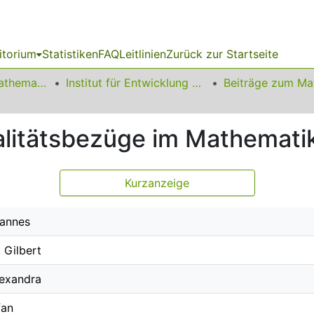
itorium
Statistiken
FAQ
Leitlinien
Zurück zur Startseite
01 Fakultät für Mathematik
Institut für Entwicklung und Erforschung des Mathematikunterrichts
itätsbezüge im Mathematik
Kurzanzeige
hannes
 Gilbert
lexandra
fan