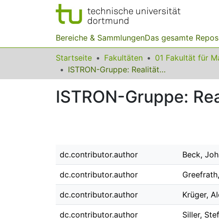
Bereiche & Sammlungen
Das gesamte Repos
Startseite
Fakultäten
ISTRON-Gruppe: Realitätsbezüge im Mathematikunterricht
ISTRON-Gruppe: Real
dc.contributor.author
Beck, Jo
dc.contributor.author
Greefrath,
dc.contributor.author
Krüger, A
dc.contributor.author
Siller, Ste