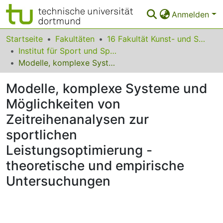
Anmelden
Bereiche & Sammlungen
Startseite
Fakultäten
16 Fakultät Kunst- und Sportwissenschaften
Institut für Sport und Sportwissenschaft
Das gesamte Repositorium
Modelle, komplexe Systeme und Möglichkeiten von Zeitreihenanalysen zur sportlichen Leistungsoptimierung - theoretische und empirische Untersuchungen
Statistiken
Modelle, komplexe Systeme und
FAQ
Möglichkeiten von
Zeitreihenanalysen zur
Leitlinien
sportlichen
Zurück zur Startseite
Leistungsoptimierung -
theoretische und empirische
Untersuchungen