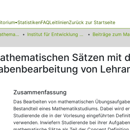
itorium
Statistiken
FAQ
Leitlinien
Zurück zur Startseite
01 Fakultät für Mathematik
Institut für Entwicklung und Erforschung des Mathematikunterrichts
athematischen Sätzen mit 
gabenbearbeitung von Lehra
Zusammenfassung
Das Bearbeiten von mathematischen Übungsaufgaben 
Bestandteil eines Mathematikstudiums. Dabei wird er
Studierende die in der Vorlesung eingeführten Defini
verwenden. Inwiefern Studierende bei ihrer Aufgabe
mathematische Sätze als Teil der Concept Definition